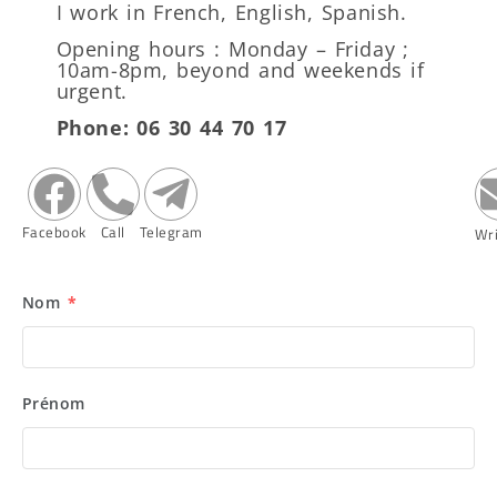
I work in French, English, Spanish.
Opening hours : Monday – Friday ;
10am-8pm, beyond and weekends if
urgent.
Phone:
06 30 44 70 17
Facebook
Call
Telegram
Wr
Nom
*
Prénom