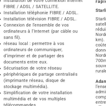
Installation de votre connexion internet
rapi
FIBRE / ADSL / SATELLITE.
Starl
Installation téléphonie FIBRE / ADSL.
Installation télévision FIBRE / ADSL.
Starl
satel
Connexion de l’ensemble de vos
rédu
ordinateurs à l’Internet (par câble ou
Nordn
sans fil).
km).
réseau local : permettre à vos
coût
ordinateurs de communiquer,
donné
Nord
d’imprimer et de partager des
700m
documents entre eux.
souve
Sécurisation de votre réseau
rural
périphériques de partage centralisés
(imprimante réseau, disque de
Adam
stockage multimédia).
l’ens
admin
Simplification de votre installation
comp
multimédia et de vos multiples
entre
télécommandes.