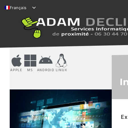
Français
English (UK)
APPLE
MS
ANDROID
LINUX
I
Ex