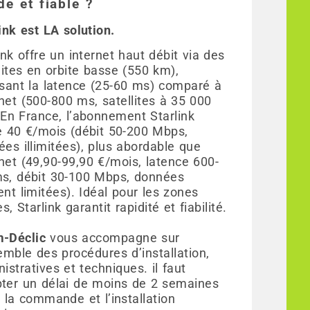
de et fiable ?
ink est LA solution.
ink offre un internet haut débit via des
lites en orbite basse (550 km),
isant la latence (25-60 ms) comparé à
et (500-800 ms, satellites à 35 000
 En France, l’abonnement Starlink
e 40 €/mois (débit 50-200 Mbps,
es illimitées), plus abordable que
net (49,90-99,90 €/mois, latence 600-
s, débit 30-100 Mbps, données
nt limitées). Idéal pour les zones
es, Starlink garantit rapidité et fiabilité.
-Déclic
vous accompagne sur
emble des procédures d’installation,
istratives et techniques. il faut
ter un délai de moins de 2 semaines
 la commande et l’installation