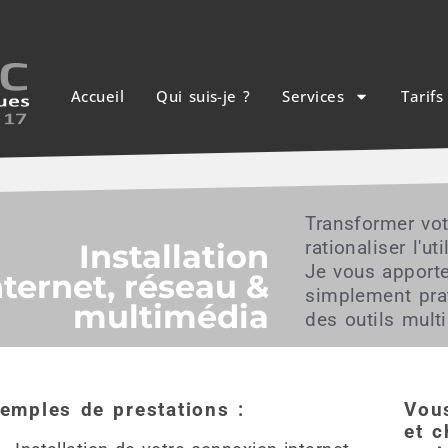
Accueil
Qui suis-je ?
Services
Tarifs
Transformer vot
Installation
rationaliser l'u
Je vous apporte
nternet, réseau &
simplement prat
multimédia
des outils mult
emples de prestations :
Vou
et c