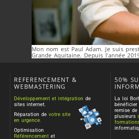
Mon nom est Paul Adam. Je suis presta
Grande Aquitaine. Depuis l’année 201
REFERENCEMENT &
50% SU
WEBMASTERING
INFORM
Développement et intégration
de
La loi Bo
sites internet.
bénéficie
remise d
Réparation de
votre site
plusieurs
en urgence.
formation
informatiq
Optimisation
Référencement
et