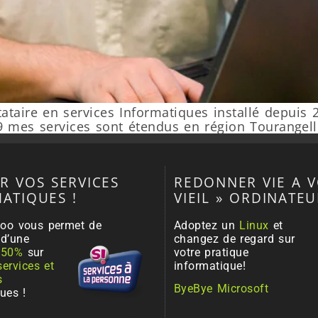
taire en services Informatiques installé depuis 
9 mes services sont étendus en région Tourangell
R VOS SERVICES
REDONNER VIE A V
ATIQUES !
VIEIL » ORDINATEU
rloo vous permet de
Adoptez un
Linux
et
r
d’une
changez de regard sur
e
50%
sur
votre pratique
services et
informatique!
s
ByeBye Microsoft
ues !